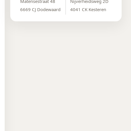
Matensestraat 48
Nijverheidsweg 2D
6669 CJ Dodewaard
4041 CK Kesteren