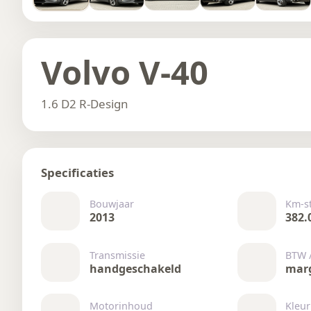
Volvo V-40
1.6 D2 R-Design
Specificaties
Bouwjaar
Km-s
2013
382.
Transmissie
BTW 
handgeschakeld
mar
Motorinhoud
Kleur