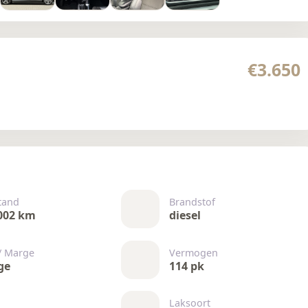
€3.650
tand
Brandstof
002 km
diesel
/ Marge
Vermogen
ge
114 pk
Laksoort