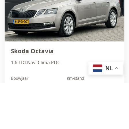
Skoda Octavia
1.6 TDI Navi Clima PDC
NL
Bouwjaar
Km-stand
2020
399.989
Brandstof
Transmissie
diesel
handgeschakeld
€5.450
Bekijk details