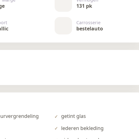
ge
131 pk
oort
Carrosserie
llic
bestelauto
eurvergrendeling
getint glas
lederen bekleding