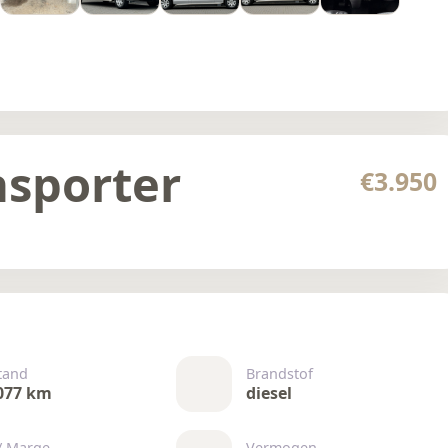
sporter
€3.950
tand
Brandstof
077 km
diesel
/ Marge
Vermogen