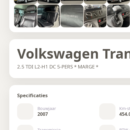
Volkswagen Tran
2.5 TDI L2-H1 DC 5-PERS * MARGE *
Specificaties
Bouwjaar
Km-s
2007
454.
Transmissie
BTW 