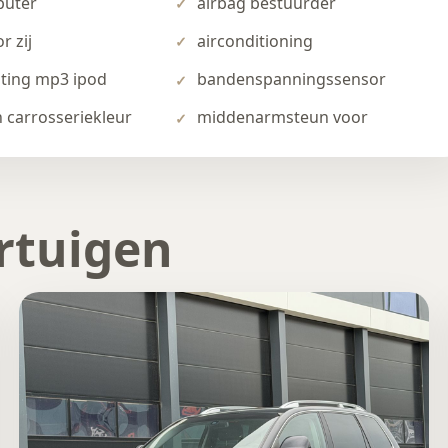
uter
airbag bestuurder
r zij
airconditioning
iting mp3 ipod
bandenspanningssensor
 carrosseriekleur
middenarmsteun voor
rtuigen