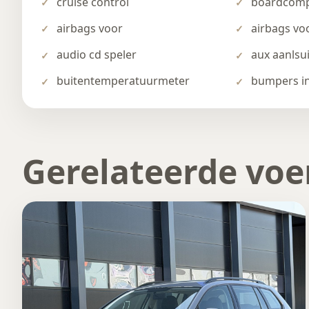
cruise control
boardcomp
airbags voor
airbags voo
audio cd speler
aux aanlsu
buitentemperatuurmeter
bumpers in
Gerelateerde voe