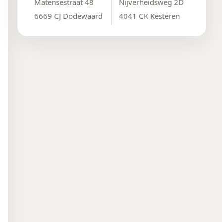
Matensestraat 48
Nijverheidsweg 2D
6669 CJ Dodewaard
4041 CK Kesteren