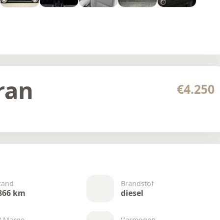
ran
€4.250
tand
Brandstof
866 km
diesel
/ Marge
Vermogen