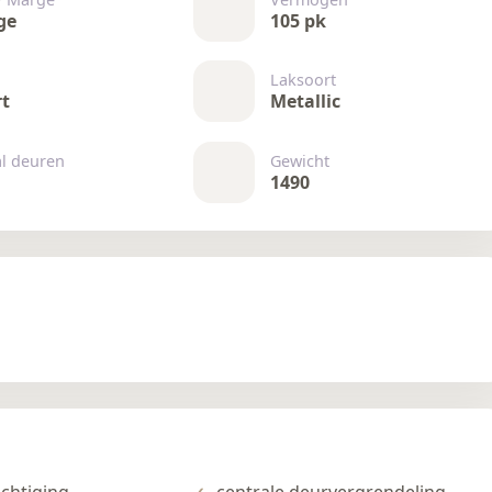
ge
105 pk
Laksoort
rt
Metallic
al deuren
Gewicht
1490