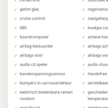
climatronic
stuurbekra
getint glas
regensens
cruise control
navigaties
ABS
boekjes co
boardcomputer
actieve ho
airbag bestuurder
airbags ac
airbags voor
airbags vo
audio cd speler
audio stuu
bandenspanningssensor
Handsfree
bumpers in carrosseriekleur
verstelbaar
elektrisch bedienbare ramen
gescheide
rondom
temperatu
metallic lak
middenarm