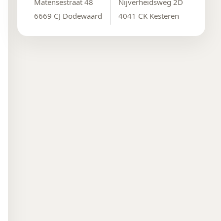
Matensestraat 48
Nijverheidsweg 2D
6669 CJ Dodewaard
4041 CK Kesteren