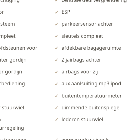
chtiging
centrale deurvergrendeling
or
ESP
ysteem
parkeersensor achter
mpleet
sleutels compleet
ofdsteunen voor
afdekbare bagageruimte
hter gordijn
Zijairbags achter
or gordijn
airbags voor zij
rbediening
aux aanlsuiting mp3 ipod
buitentemperatuurmeter
 stuurwiel
dimmende buitenspiegel
n
lederen stuurwiel
urregeling
steun voor
verwarmde spiegels