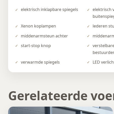
elektrisch inklapbare spiegels
elektrisch 
buitenspie
Xenon koplampen
lederen st
middenarmsteun achter
middenarm
start-stop knop
verstelbar
bestuurde
verwarmde spiegels
LED verlich
Gerelateerde voe