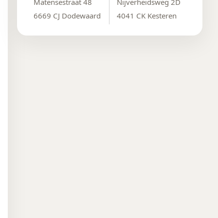
Matensestraat 48
Nijverheidsweg 2D
6669 CJ Dodewaard
4041 CK Kesteren