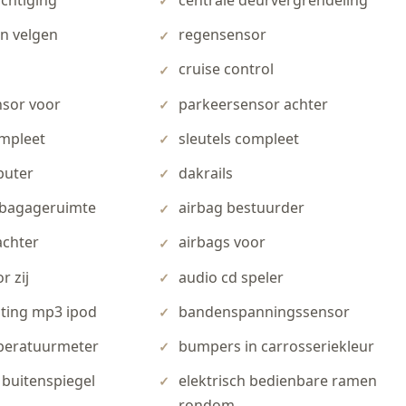
chtiging
centrale deurvergrendeling
en velgen
regensensor
cruise control
sor voor
parkeersensor achter
mpleet
sleutels compleet
uter
dakrails
 bagageruimte
airbag bestuurder
achter
airbags voor
r zij
audio cd speler
iting mp3 ipod
bandenspanningssensor
peratuurmeter
bumpers in carrosseriekleur
buitenspiegel
elektrisch bedienbare ramen
rondom