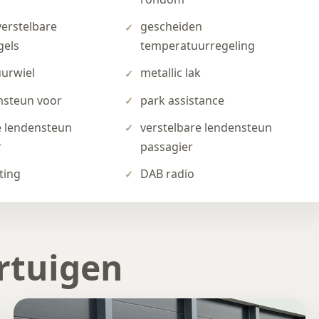
verstelbare
gescheiden
gels
temperatuurregeling
uurwiel
metallic lak
steun voor
park assistance
e lendensteun
verstelbare lendensteun
r
passagier
ting
DAB radio
rtuigen