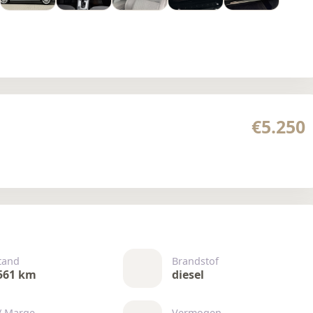
€5.250
tand
Brandstof
561 km
diesel
/ Marge
Vermogen