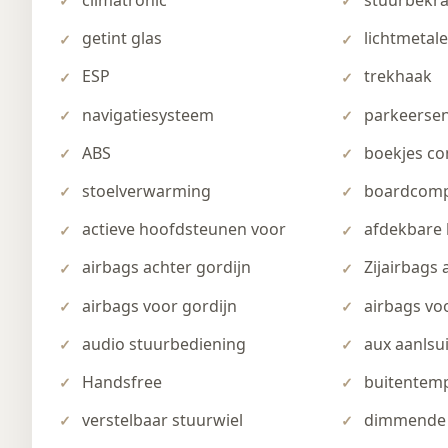
climatronic
stuurbekra
getint glas
lichtmetal
ESP
trekhaak
navigatiesysteem
parkeersen
ABS
boekjes co
stoelverwarming
boardcomp
actieve hoofdsteunen voor
afdekbare
airbags achter gordijn
Zijairbags 
airbags voor gordijn
airbags voo
audio stuurbediening
aux aanlsu
Handsfree
buitentem
verstelbaar stuurwiel
dimmende 