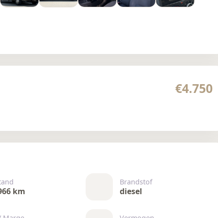
€4.750
tand
Brandstof
966 km
diesel
/ Marge
Vermogen