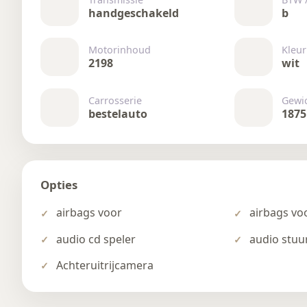
handgeschakeld
b
Motorinhoud
Kleur
2198
wit
Carrosserie
Gewi
bestelauto
1875
Opties
airbags voor
airbags voo
audio cd speler
audio stuu
Achteruitrijcamera