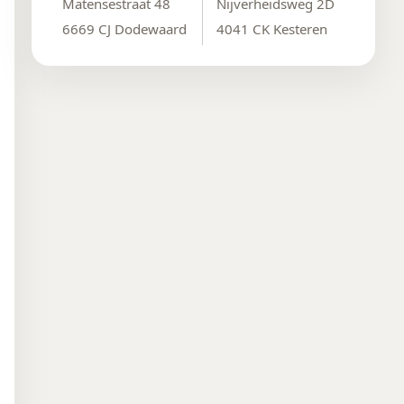
Matensestraat 48
Nijverheidsweg 2D
6669 CJ Dodewaard
4041 CK Kesteren