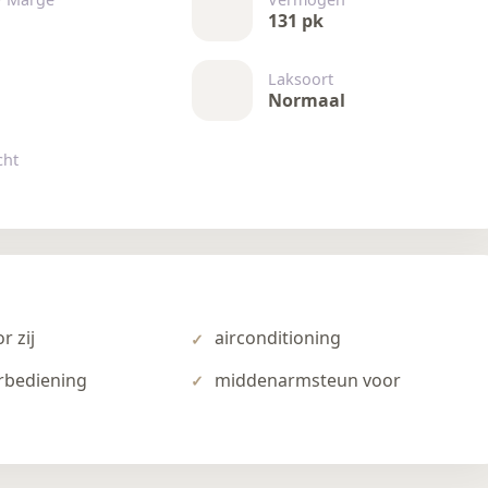
131 pk
Laksoort
Normaal
cht
r zij
airconditioning
rbediening
middenarmsteun voor