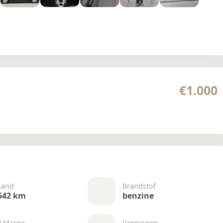
€1.000
tand
Brandstof
542 km
benzine
/ Marge
Vermogen