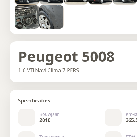
Peugeot 5008
1.6 VTi Navi Clima 7-PERS
Specificaties
Bouwjaar
Km-s
2010
365.
Transmissie
BTW 