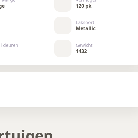
ge
120 pk
Laksoort
Metallic
al deuren
Gewicht
1432
rtuigen