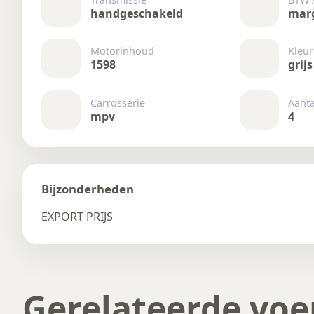
handgeschakeld
mar
Motorinhoud
Kleur
1598
grijs
Carrosserie
Aant
mpv
4
Bijzonderheden
EXPORT PRIJS
Gerelateerde voe