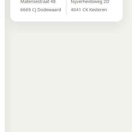
Matensestraat 48
Nijverheidsweg 2D
6669 CJ Dodewaard
4041 CK Kesteren