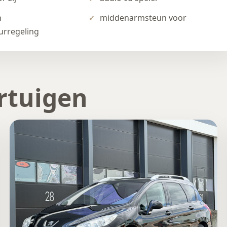
n
middenarmsteun voor
urregeling
rtuigen