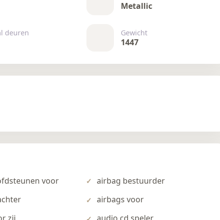
Metallic
al deuren
Gewicht
1447
ofdsteunen voor
airbag bestuurder
achter
airbags voor
r zij
audio cd speler