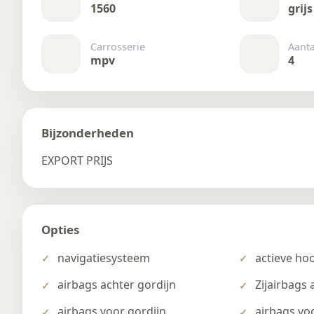
1560
grijs
Carrosserie
Aant
mpv
4
Bijzonderheden
EXPORT PRIJS
Opties
navigatiesysteem
actieve ho
airbags achter gordijn
Zijairbags 
airbags voor gordijn
airbags voo