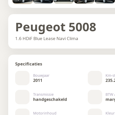
Peugeot 5008
1.6 HDiF Blue Lease Navi Clima
Specificaties
Bouwjaar
Km-s
2011
235.
Transmissie
BTW 
handgeschakeld
mar
Motorinhoud
Kleur