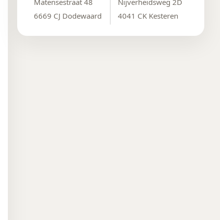
Matensestraat 48
Nijverheidsweg 2D
6669 CJ Dodewaard
4041 CK Kesteren