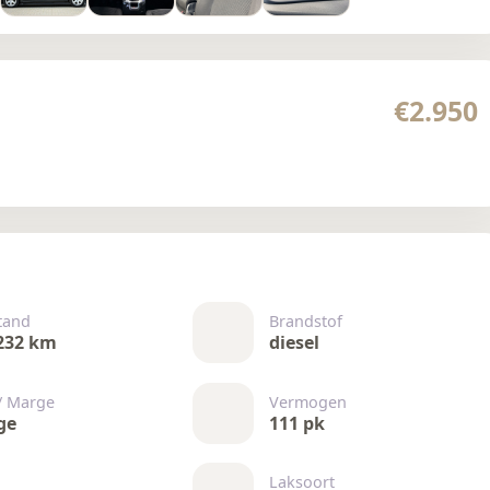
€2.950
tand
Brandstof
232 km
diesel
/ Marge
Vermogen
ge
111 pk
Laksoort