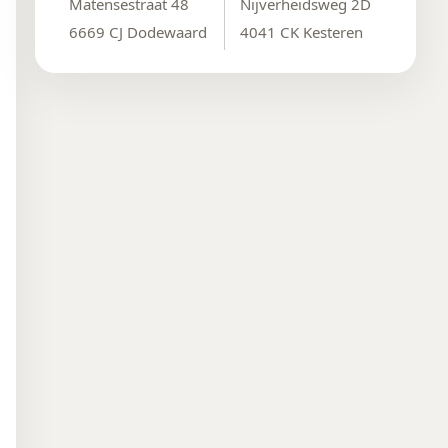
Matensestraat 48
Nijverheidsweg 2D
6669 CJ Dodewaard
4041 CK Kesteren