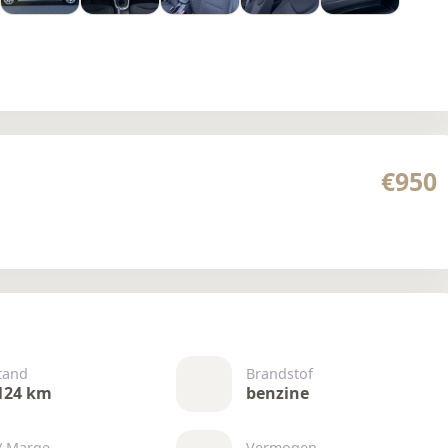
€950
tand
Brandstof
124 km
benzine
/ Marge
Vermogen