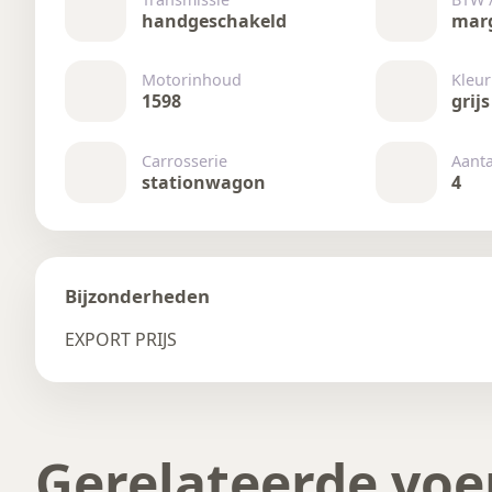
handgeschakeld
mar
Motorinhoud
Kleur
1598
grijs
Carrosserie
Aant
stationwagon
4
Bijzonderheden
EXPORT PRIJS
Gerelateerde voe