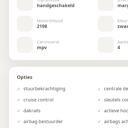
handgeschakeld
mar
Motorinhoud
Kleur
2198
zwa
Carrosserie
Aant
mpv
4
Opties
stuurbekrachtiging
centrale d
cruise control
sleutels c
dakrails
actieve ho
airbag bestuurder
airbags ac