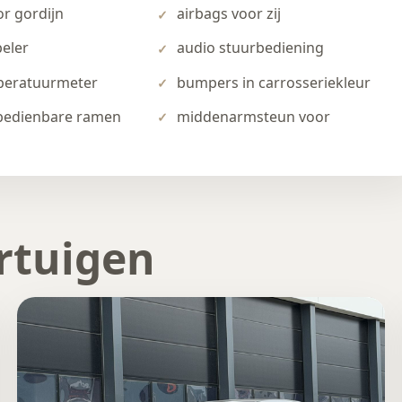
or gordijn
airbags voor zij
peler
audio stuurbediening
peratuurmeter
bumpers in carrosseriekleur
 bedienbare ramen
middenarmsteun voor
rtuigen