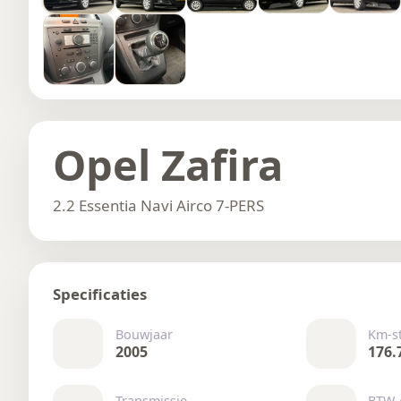
Opel Zafira
2.2 Essentia Navi Airco 7-PERS
Specificaties
Bouwjaar
Km-s
2005
176.
Transmissie
BTW 