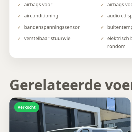
airbags voor
airbags vo
airconditioning
audio cd s
bandenspanningssensor
buitentem
verstelbaar stuurwiel
elektrisch
rondom
Gerelateerde voe
Verkocht