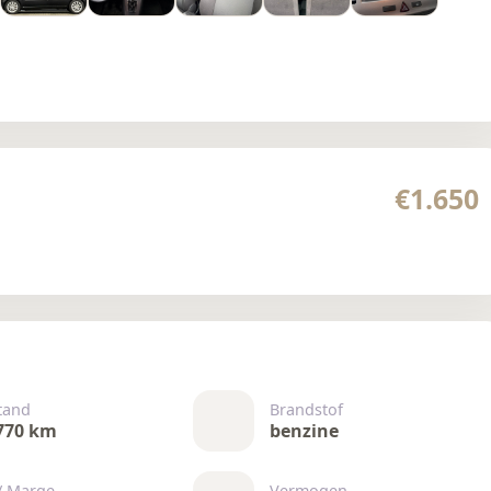
€1.650
tand
Brandstof
770 km
benzine
/ Marge
Vermogen