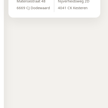
Matensestraat 48
Nijverheidsweg 2D
6669 CJ Dodewaard
4041 CK Kesteren