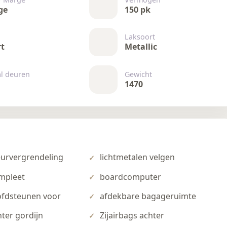
ge
150 pk
Laksoort
rt
Metallic
al deuren
Gewicht
1470
eurvergrendeling
lichtmetalen velgen
ompleet
boardcomputer
ofdsteunen voor
afdekbare bagageruimte
hter gordijn
Zijairbags achter