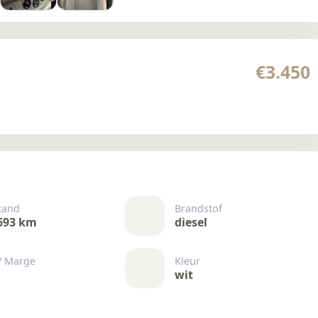
€3.450
tand
Brandstof
693 km
diesel
/ Marge
Kleur
wit