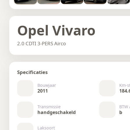
Opel Vivaro
2.0 CDTI 3-PERS Airco
Specificaties
Bouwjaar
Km-s
2011
184.
Transmissie
BTW 
handgeschakeld
b
Laksoort