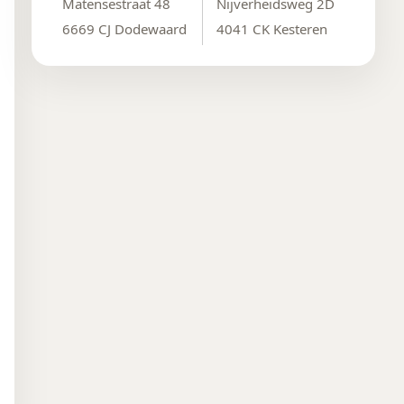
Matensestraat 48
Nijverheidsweg 2D
6669 CJ Dodewaard
4041 CK Kesteren