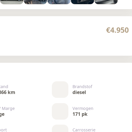
€4.950
tand
Brandstof
866 km
diesel
/ Marge
Vermogen
ge
171 pk
oort
Carrosserie