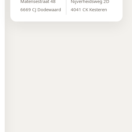
Matensestraat 48
Nijverheidsweg 2D
6669 CJ Dodewaard
4041 CK Kesteren