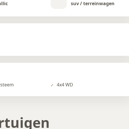
llic
suv / terreinwagen
ysteem
4x4 WD
rtuigen