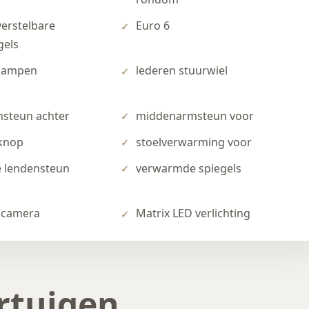
verstelbare
Euro 6
gels
lampen
lederen stuurwiel
steun achter
middenarmsteun voor
 knop
stoelverwarming voor
e lendensteun
verwarmde spiegels
ijcamera
Matrix LED verlichting
rtuigen