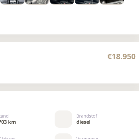
€18.950
tand
Brandstof
703 km
diesel
/ Marge
Vermogen