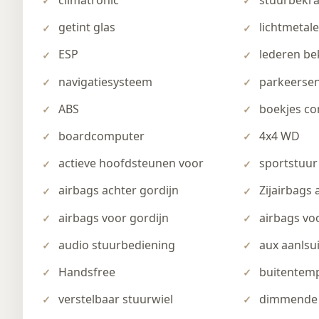
climatronic
stuurbekra
getint glas
lichtmetal
ESP
lederen be
navigatiesysteem
parkeersen
ABS
boekjes co
boardcomputer
4x4 WD
actieve hoofdsteunen voor
sportstuur
airbags achter gordijn
Zijairbags 
airbags voor gordijn
airbags voo
audio stuurbediening
aux aanlsu
Handsfree
buitentem
verstelbaar stuurwiel
dimmende 