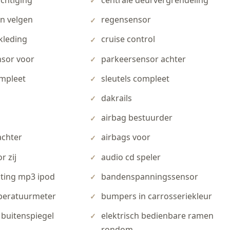
chtiging
centrale deurvergrendeling
en velgen
regensensor
kleding
cruise control
sor voor
parkeersensor achter
mpleet
sleutels compleet
dakrails
airbag bestuurder
achter
airbags voor
r zij
audio cd speler
iting mp3 ipod
bandenspanningssensor
peratuurmeter
bumpers in carrosseriekleur
buitenspiegel
elektrisch bedienbare ramen
rondom