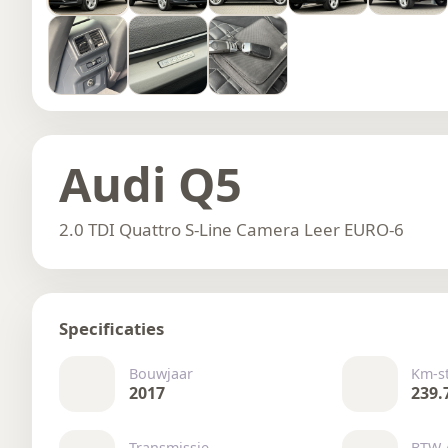
Audi Q5
2.0 TDI Quattro S-Line Camera Leer EURO-6
Specificaties
Bouwjaar
Km-s
2017
239.
Transmissie
BTW 