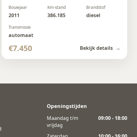
Bouwjaar
Km-stand
Brandstof
2011
386.185
diesel
Transmissie
automaat
€7.450
Bekijk details
Openingstijden
Maandag t/m
09:00 - 18:00
vrijdag
d
Zaterdag
10:00 - 16:00