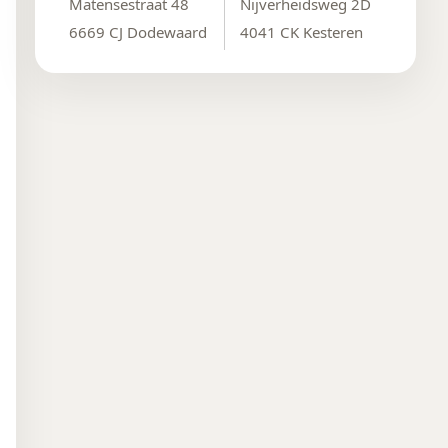
Matensestraat 48
Nijverheidsweg 2D
6669 CJ Dodewaard
4041 CK Kesteren