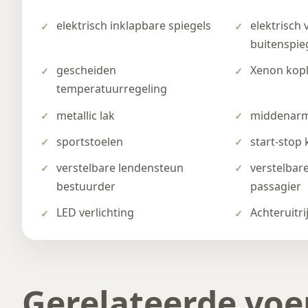
elektrisch inklapbare spiegels
elektrisch 
buitenspie
gescheiden
Xenon kop
temperatuurregeling
metallic lak
middenarm
sportstoelen
start-stop
verstelbare lendensteun
verstelbar
bestuurder
passagier
LED verlichting
Achteruitr
Gerelateerde voe