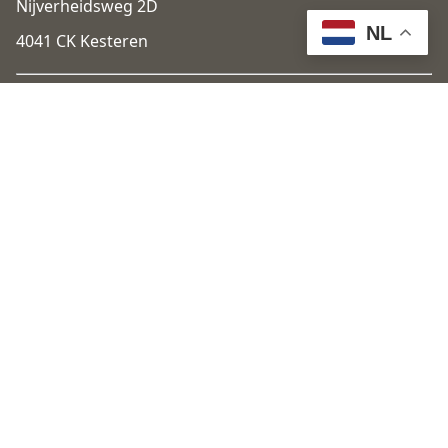
Nijverheidsweg 2D
NL
4041 CK Kesteren
+31 (0)6 1405 0716
info@betuweautos.com
Openingstijden
Maandag t/m vrijdag
09:00 - 18:00
Zaterdag
10:00 - 16:00
Zondag
Gesloten